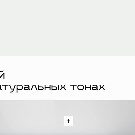
й
атуральных тонах