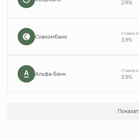
2.9%
Ставка о
Совкомбанк
3.9%
Ставка о
Альфа-банк
3.9%
Показат