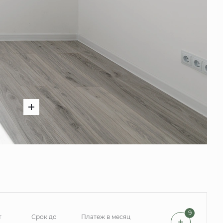
9
т
Срок до
Платеж в месяц