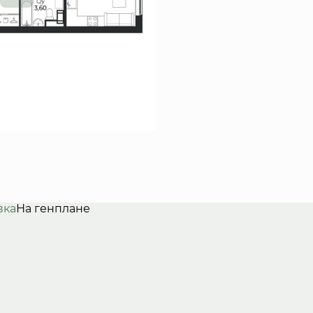
вка
На генплане