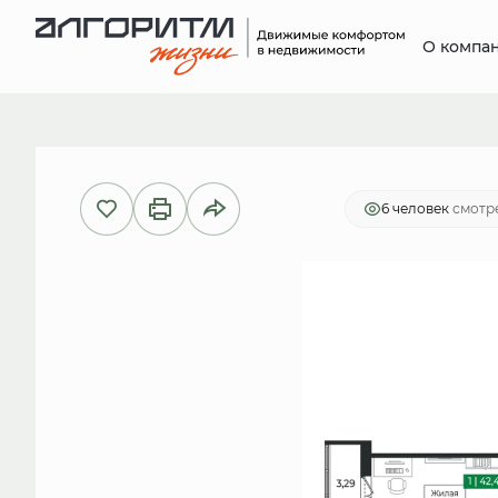
О компа
2
1-комнатная
42.47 м
8 748 8
6 человек
смотре