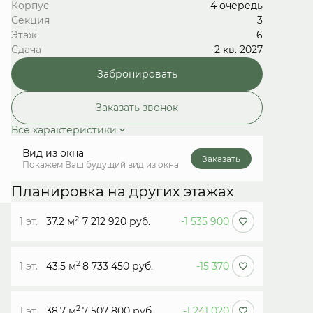
Корпус
4 очередь
Секция
3
Этаж
6
Сдача
2 кв. 2027
Забронировать
Заказать звонок
Все характеристики
Вид из окна
Заказать
Покажем Ваш будущий вид из окна
Планировка на других этажах
2
1 эт.
37.2 м
7 212 920 руб.
-1 535 900
2
1 эт.
43.5 м
8 733 450 руб.
-15 370
2
1 эт.
38.7 м
7 507 800 руб.
-1 241 020