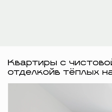
Квартиры с чистово
отделкойв тёплых н