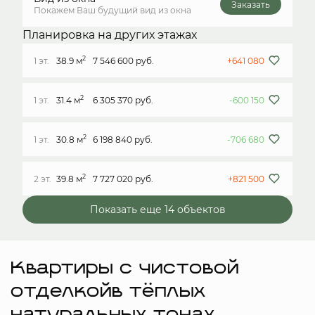
Заказать
Покажем Ваш будущий вид из окна
Планировка на других этажах
2
1 эт.
38.9 м
7 546 600 руб.
+641 080
2
1 эт.
31.4 м
6 305 370 руб.
-600 150
2
1 эт.
30.8 м
6 198 840 руб.
-706 680
2
2 эт.
39.8 м
7 727 020 руб.
+821 500
Показать еще 14 объектов
Квартиры с чистовой
отделкойв тёплых