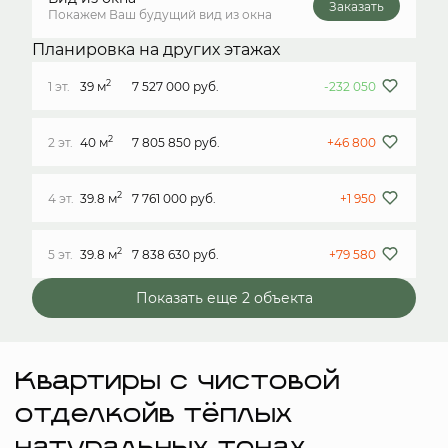
Заказать
Покажем Ваш будущий вид из окна
Планировка на других этажах
2
1 эт.
39 м
7 527 000 руб.
-232 050
2
2 эт.
40 м
7 805 850 руб.
+46 800
2
4 эт.
39.8 м
7 761 000 руб.
+1 950
2
5 эт.
39.8 м
7 838 630 руб.
+79 580
Показать еще 2 объектa
Квартиры с чистовой
отделкойв тёплых