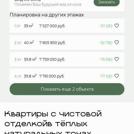
Заказать
Покажем Ваш будущий вид из окна
Планировка на других этажах
2
1 эт.
39 м
7 527 000 руб.
-311 630
2
2 эт.
40 м
7 805 850 руб.
-32 780
2
3 эт.
39.8 м
7 759 050 руб.
-79 580
2
4 эт.
39.8 м
7 761 000 руб.
-77 630
Показать еще 2 объектa
Квартиры с чистовой
отделкойв тёплых