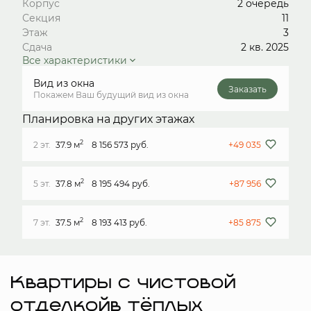
Корпус
2 очередь
Секция
11
Этаж
3
Сдача
2 кв. 2025
Все характеристики
Вид из окна
Заказать
Покажем Ваш будущий вид из окна
Планировка на других этажах
2
2 эт.
37.9 м
8 156 573 руб.
+49 035
2
5 эт.
37.8 м
8 195 494 руб.
+87 956
2
7 эт.
37.5 м
8 193 413 руб.
+85 875
Квартиры с чистовой
отделкойв тёплых