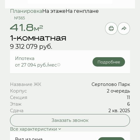
Планировка
На этаже
На генплане
№365
41.8
2
м
1-комнатная
9 312 079 руб.
Ипотека
Подробнее
от 27 094 руб./мес
Название ЖК
Сертолово Парк
Корпус
2 очередь
Секция
11
Этаж
6
Сдача
2 кв. 2025
Заказать звонок
Все характеристики
Вид из окна