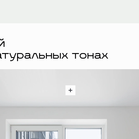
й
атуральных тонах