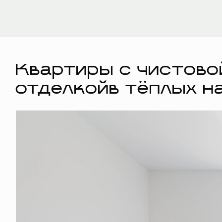
Квартиры с чистово
отделкойв тёплых н