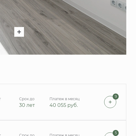
9
т
Срок до
Платеж в месяц
30 лет
40 055
руб.
5
т
Срок до
Платеж в месяц