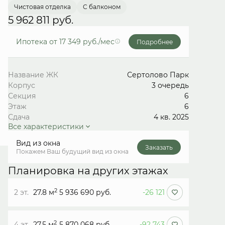
Чистовая отделка
С балконом
5 962 811 руб.
Ипотека
от 17 349 руб./мес
Подробнее
Название ЖК
Сертолово Парк
Корпус
3 очередь
Секция
6
Этаж
6
Сдача
4 кв. 2025
Все характеристики
Вид из окна
Заказать
Покажем Ваш будущий вид из окна
Планировка на других этажах
2
2 эт.
27.8 м
5 936 690 руб.
-26 121
2
4 эт.
27.5 м
5 870 068 руб.
-92 743