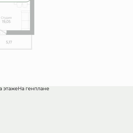
а этаже
На генплане