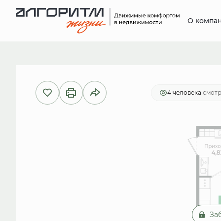
О компа
2
Студия
27.2 м
5 962 811 руб.
Ипо
4 человекa
смотр
За