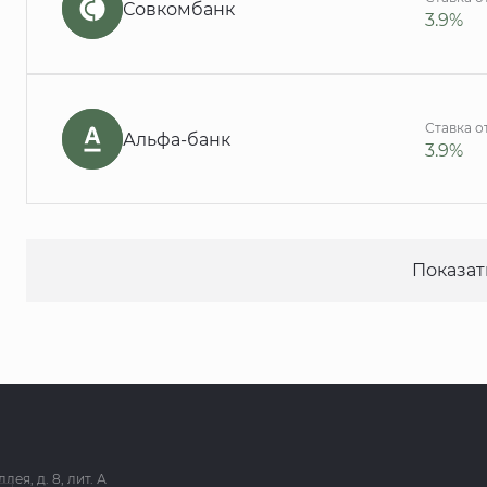
Совкомбанк
3.9%
Ставка о
Альфа-банк
3.9%
Показат
я, д. 8, лит. А