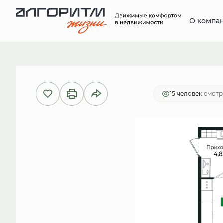
О компа
2
Студия
27.5 м
5 870 068 руб.
И
15 человек
смотр