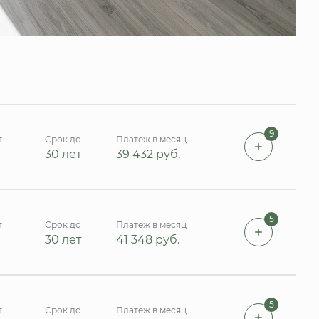
9
т
Срок до
Платеж в месяц
30 лет
39 432
руб.
5
т
Срок до
Платеж в месяц
30 лет
41 348
руб.
5
т
Срок до
Платеж в месяц