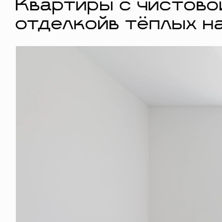
Квартиры с чистово
отделкойв тёплых н