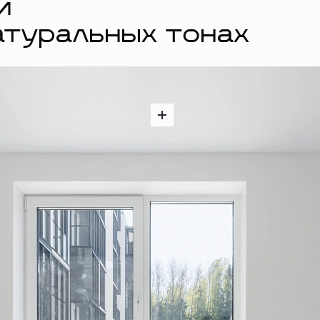
й
атуральных тонах