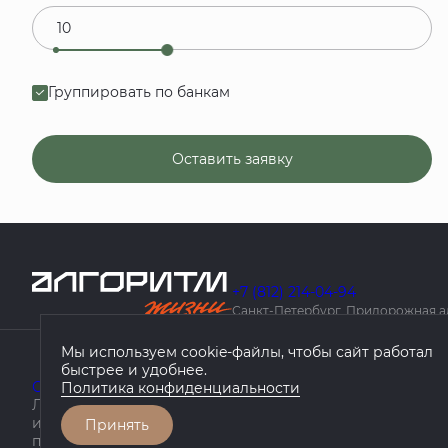
Группировать по банкам
Оставить заявку
+7 (812) 214-04-94
Санкт-Петербург, Придорожная алле
Мы используем cookie-файлы, чтобы сайт работал
быстрее и удобнее.
О компании
Проекты
География проектов
Как купить
Политика конфиденциальности
Любая информация, представленная на данном сайте, 
информационный характер, не является публичной оф
Принять
положениями статьи 437 ГК РФ.