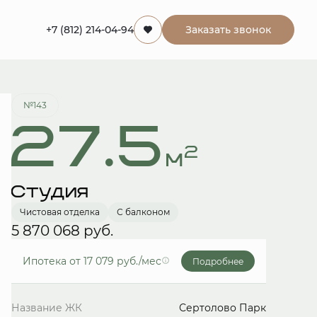
+7 (812) 214-04-94
Заказать звонок
Забронировать
№143
27.5
2
м
Студия
Чистовая отделка
С балконом
5 870 068 руб.
Ипотека
от 17 079 руб./мес
Подробнее
Название ЖК
Сертолово Парк