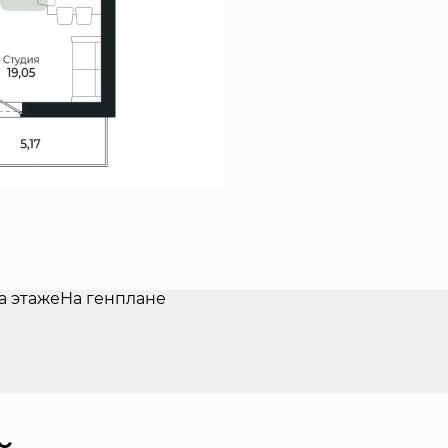
а этаже
На генплане