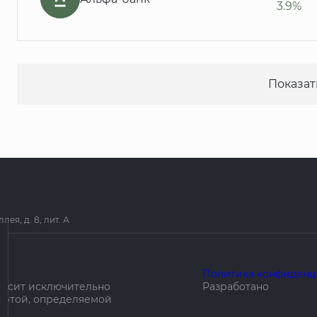
3.9%
Показат
я, д. 8, лит. А
Политика конфиденц
носит исключительно
Разработано
ертой, определяемой