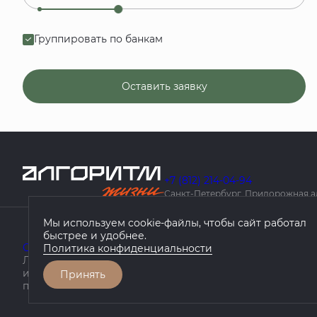
Группировать по банкам
Оставить заявку
+7 (812) 214-04-94
Санкт-Петербург, Придорожная алле
Мы используем cookie-файлы, чтобы сайт работал
быстрее и удобнее.
О компании
Проекты
География проектов
Как купить
Политика конфиденциальности
Любая информация, представленная на данном сайте, 
информационный характер, не является публичной оф
Принять
положениями статьи 437 ГК РФ.