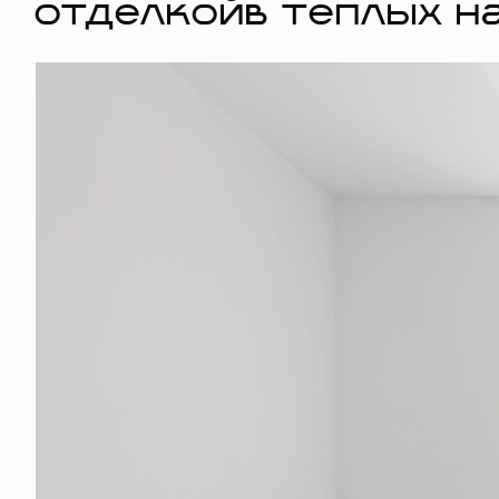
отделкойв тёплых н