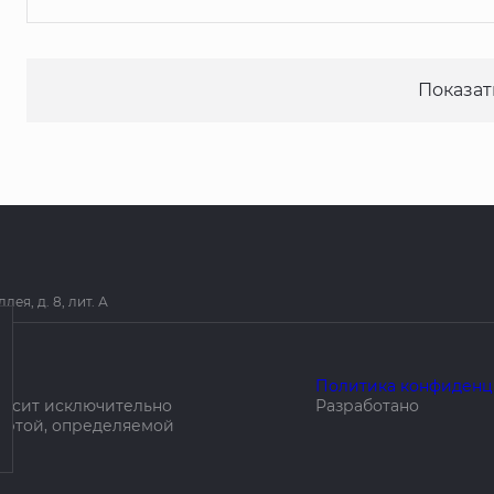
Показат
я, д. 8, лит. А
Политика конфиденц
носит исключительно
Разработано
ертой, определяемой