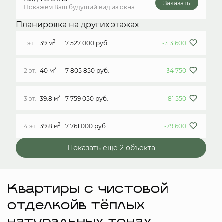
Заказать
Покажем Ваш будущий вид из окна
Планировка на других этажах
2
1 эт.
39 м
7 527 000 руб.
-313 600
2
2 эт.
40 м
7 805 850 руб.
-34 750
2
3 эт.
39.8 м
7 759 050 руб.
-81 550
2
4 эт.
39.8 м
7 761 000 руб.
-79 600
Показать еще 2 объектa
Квартиры с чистовой
отделкойв тёплых