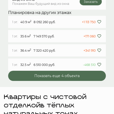
Заказать
Покажем Ваш будущий вид из окна
Планировка на других этажах
2
1 эт.
40.9 м
8 092 260 руб.
+1 113 750
2
1 эт.
35.6 м
7 149 570 руб.
+171 060
2
1 эт.
36.4 м
7 320 420 руб.
+341 910
2
1 эт.
32.5 м
6 510 000 руб.
-468 510
Показать еще 4 объектa
Квартиры с чистовой
отделкойв тёплых