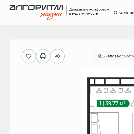
О компа
2
1-комнатная
39.77 м
7 864 5
5 человек
смотре