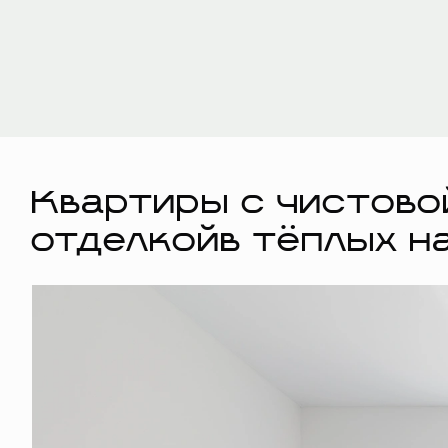
Квартиры с чистово
отделкойв тёплых н