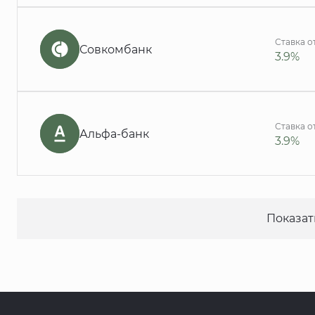
Ставка о
Совкомбанк
3.9%
Ставка о
Альфа-банк
3.9%
Показат