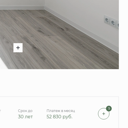
9
т
Срок до
Платеж в месяц
30 лет
52 830
руб.