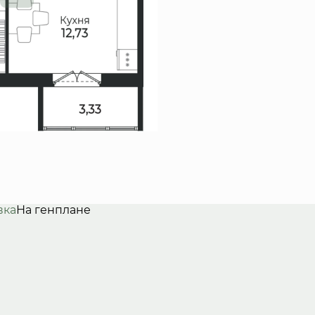
вка
На генплане