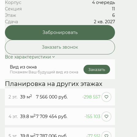
Корпус
4 очередь
Секция
11
Этаж
6
Сдача
2 кв. 2027
Забронировать
Заказать звонок
Все характеристики
Вид из окна
Заказать
Покажем Ваш будущий вид из окна
Планировка на других этажах
2
2 эт.
39 м
7 566 000 руб.
-298 557
2
4 эт.
39.8 м
7 709 454 руб.
-155 103
2
5 эт.
39.8 м
7 787 006 руб.
-77 551