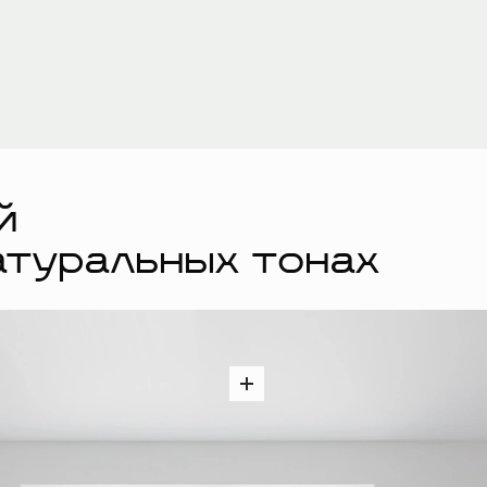
й
атуральных тонах