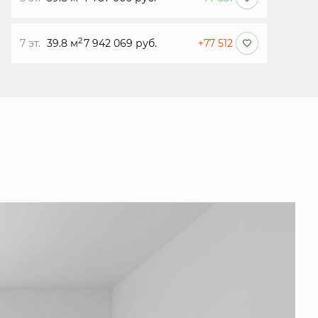
2
7 эт.
39.8 м
7 942 069 руб.
+77 512