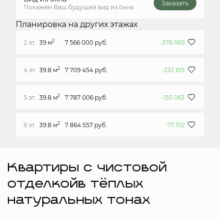
Заказать
Покажем Ваш будущий вид из окна
Планировка на других этажах
2
2 эт.
39 м
7 566 000 руб.
-376 069
2
4 эт.
39.8 м
7 709 454 руб.
-232 615
2
5 эт.
39.8 м
7 787 006 руб.
-155 063
2
6 эт.
39.8 м
7 864 557 руб.
-77 512
Квартиры с чистовой
отделкойв тёплых
натуральных тонах