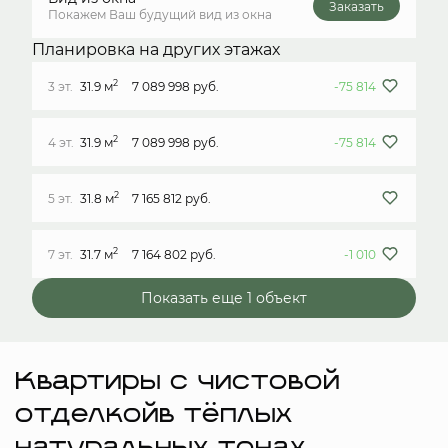
Заказать
Покажем Ваш будущий вид из окна
Планировка на других этажах
2
3 эт.
31.9 м
7 089 998 руб.
-75 814
2
4 эт.
31.9 м
7 089 998 руб.
-75 814
2
5 эт.
31.8 м
7 165 812 руб.
2
7 эт.
31.7 м
7 164 802 руб.
-1 010
Показать еще 1 объект
Квартиры с чистовой
отделкойв тёплых