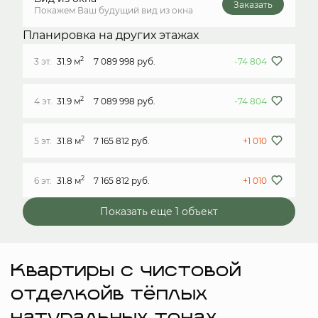
Заказать
Покажем Ваш будущий вид из окна
Планировка на других этажах
2
3 эт.
31.9 м
7 089 998 руб.
-74 804
2
4 эт.
31.9 м
7 089 998 руб.
-74 804
2
5 эт.
31.8 м
7 165 812 руб.
+1 010
2
6 эт.
31.8 м
7 165 812 руб.
+1 010
Показать еще 1 объект
Квартиры с чистовой
отделкойв тёплых