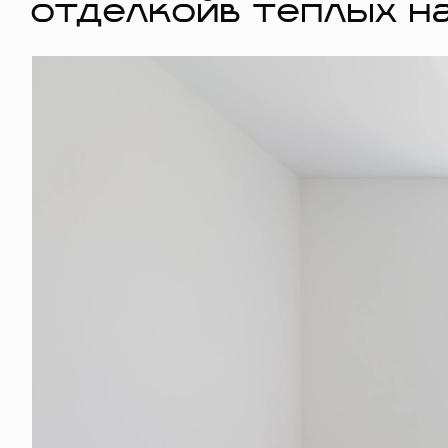
отделкойв тёплых н