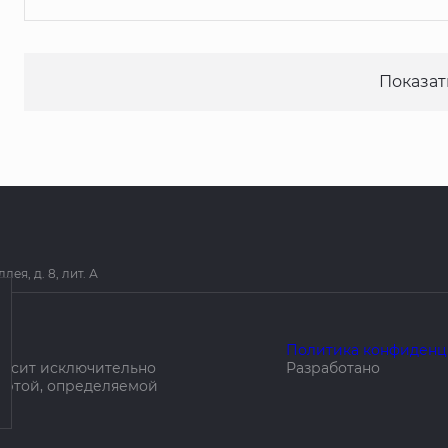
Показат
я, д. 8, лит. А
Политика конфиденц
носит исключительно
Разработано
ертой, определяемой