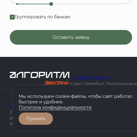
Группировать по банкам
Оставить заявку
+7 (812) 214-04-94
Санкт-Петербург, Придорожная алле
Мы используем cookie-файлы, чтобы сайт работал
быстрее и удобнее.
О компании
Проекты
География проектов
Как купить
Политика конфиденциальности
Любая информация, представленная на данном сайте, 
информационный характер, не является публичной оф
Принять
положениями статьи 437 ГК РФ.