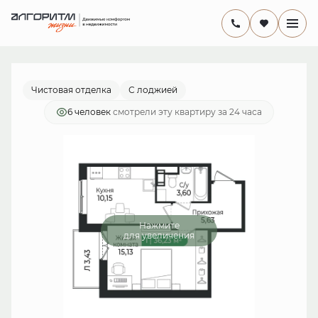
2
1-комнатная
36.23 м
7 499 610 руб.
Ипотека
от 21 820 руб./мес.
Чистовая отделка
С лоджией
6 человек
смотрели эту квартиру за 24 часа
Нажмите
для увеличения