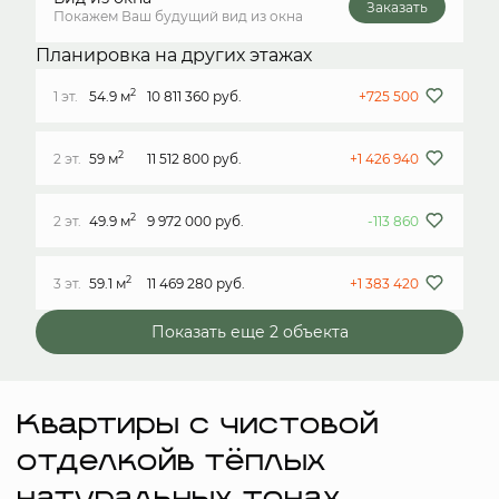
Заказать
Покажем Ваш будущий вид из окна
Планировка на других этажах
2
1 эт.
54.9 м
10 811 360 руб.
+725 500
2
2 эт.
59 м
11 512 800 руб.
+1 426 940
2
2 эт.
49.9 м
9 972 000 руб.
-113 860
2
3 эт.
59.1 м
11 469 280 руб.
+1 383 420
Показать еще 2 объектa
Квартиры с чистовой
отделкойв тёплых