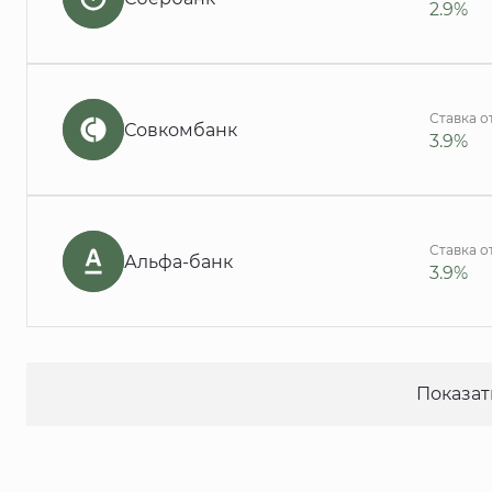
2.9%
Ставка о
Совкомбанк
3.9%
Ставка о
Альфа-банк
3.9%
Показат