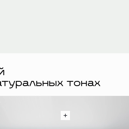
й
атуральных тонах