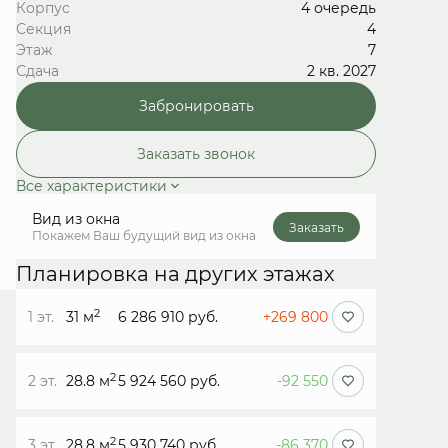
Корпус
4 очередь
Секция
4
Этаж
7
Сдача
2 кв. 2027
Забронировать
Заказать звонок
Все характеристики
Вид из окна
Заказать
Покажем Ваш будущий вид из окна
Планировка на других этажах
2
1 эт.
31 м
6 286 910 руб.
+269 800
2
2 эт.
28.8 м
5 924 560 руб.
-92 550
2
3 эт.
28.8 м
5 930 740 руб.
-86 370