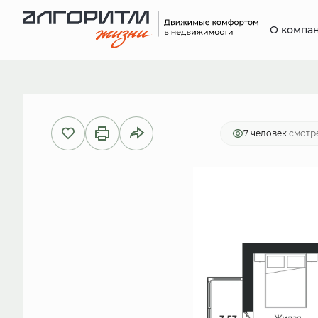
О компа
2
Студия
28.79 м
6 017 110 руб.
И
7 человек
смотре