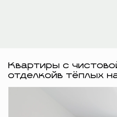
Квартиры с чистово
отделкойв тёплых н