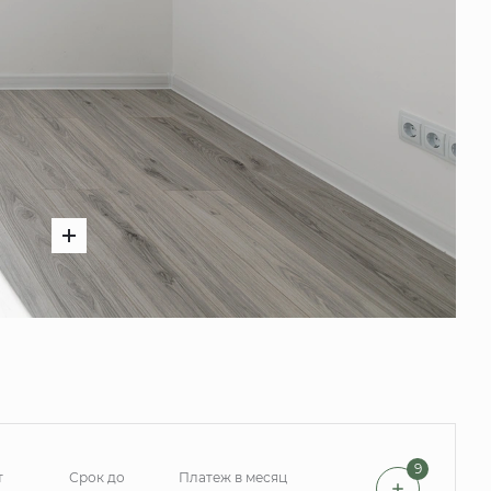
9
т
Срок до
Платеж в месяц