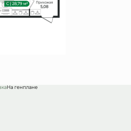
вка
На генплане