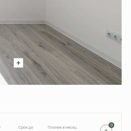
9
т
Срок до
Платеж в месяц