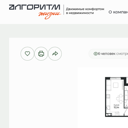
О компа
2
3-комнатная
78.37 м
15 674
6 человек
смотре