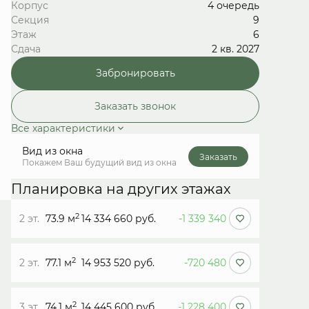
Корпус
4 очередь
Секция
9
Этаж
6
Сдача
2 кв. 2027
Забронировать
Заказать звонок
Все характеристики
Вид из окна
Заказать
Покажем Ваш будущий вид из окна
Планировка на других этажах
2
2 эт.
73.9 м
14 334 660 руб.
-1 339 340
2
2 эт.
77.1 м
14 953 520 руб.
-720 480
2
3 эт.
74.1 м
14 445 600 руб.
-1 228 400