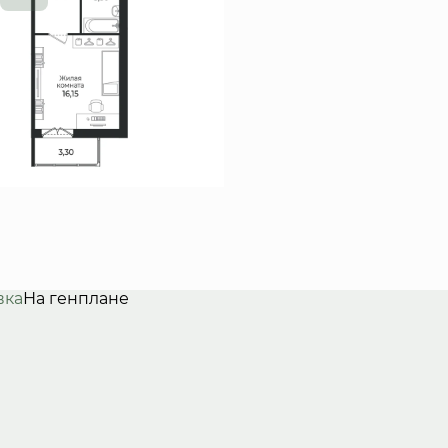
вка
На генплане