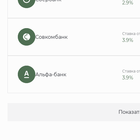
2.9%
Ставка о
Совкомбанк
3.9%
Ставка о
Альфа-банк
3.9%
Показат