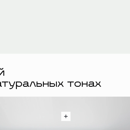
й
атуральных тонах