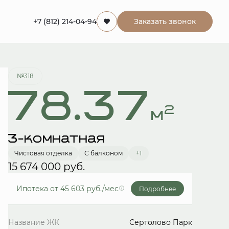
+7 (812) 214-04-94
Заказать звонок
Забронировать
№318
78.37
2
м
3-комнатная
Чистовая отделка
С балконом
+1
15 674 000 руб.
Ипотека
от 45 603 руб./мес
Подробнее
Название ЖК
Сертолово Парк