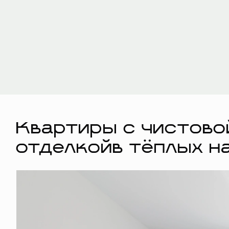
Квартиры с чистово
отделкойв тёплых н