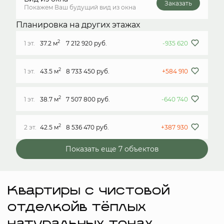
Заказать
Покажем Ваш будущий вид из окна
Планировка на других этажах
2
1 эт.
37.2 м
7 212 920 руб.
-935 620
2
1 эт.
43.5 м
8 733 450 руб.
+584 910
2
1 эт.
38.7 м
7 507 800 руб.
-640 740
2
2 эт.
42.5 м
8 536 470 руб.
+387 930
Показать еще 7 объектов
Квартиры с чистовой
отделкойв тёплых