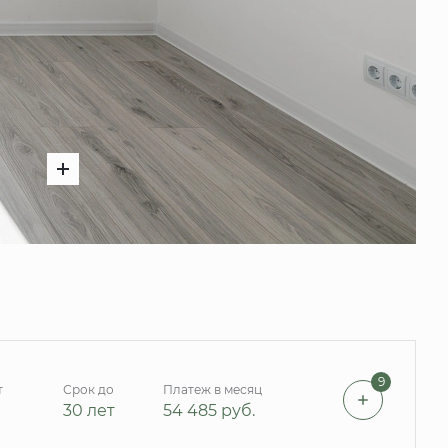
9
т
Срок до
Платеж в месяц
30 лет
54 485
руб.