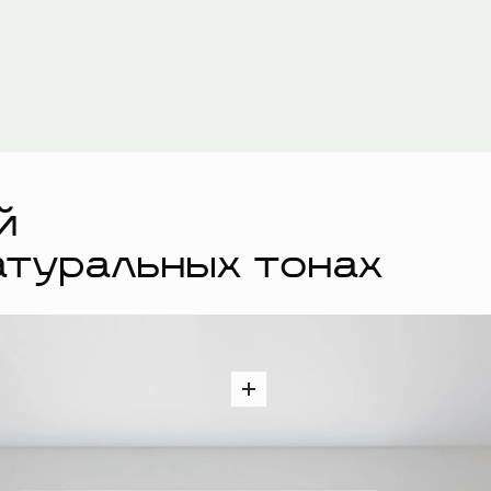
й
атуральных тонах