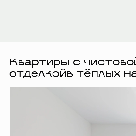
Квартиры с чистово
отделкойв тёплых н