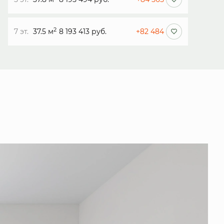
2
7 эт.
37.5 м
8 193 413 руб.
+82 484