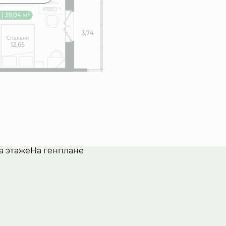
а этаже
На генплане