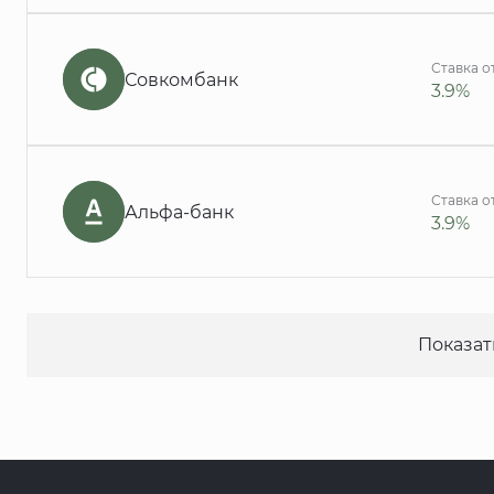
Ставка о
Совкомбанк
3.9%
Ставка о
Альфа-банк
3.9%
Показат