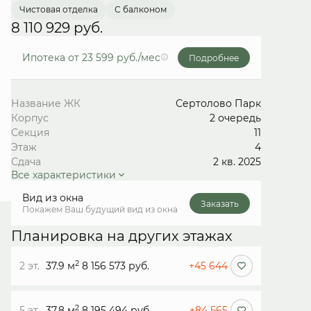
Чистовая отделка
С балконом
8 110 929 руб.
Ипотека
от 23 599 руб./мес
Подробнее
Название ЖК
Сертолово Парк
Корпус
2 очередь
Секция
11
Этаж
4
Сдача
2 кв. 2025
Все характеристики
Вид из окна
Заказать
Покажем Ваш будущий вид из окна
Планировка на других этажах
2
2 эт.
37.9 м
8 156 573 руб.
+45 644
2
5 эт.
37.8 м
8 195 494 руб.
+84 565