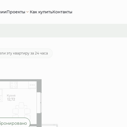
нии
Проекты
Как купить
Контакты
 руб.
Ипотека
от 23 599 руб./мес.
ли эту квартиру за 24 часа
бронировано