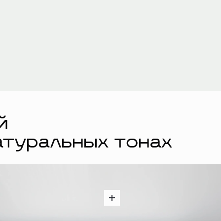
й
атуральных тонах