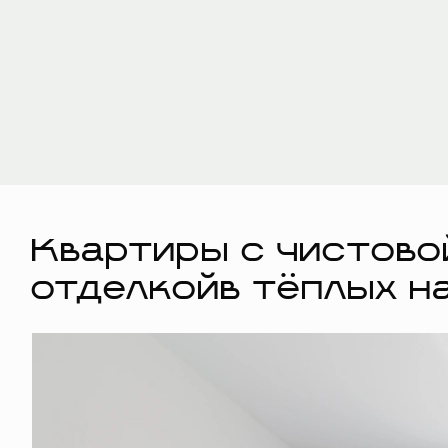
Квартиры с чистово
отделкойв тёплых н