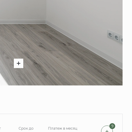
9
т
Срок до
Платеж в месяц