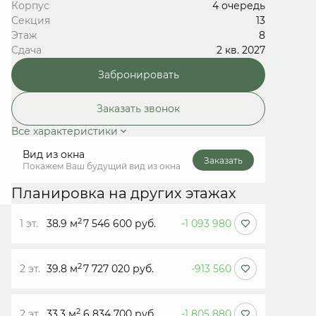
Корпус
4 очередь
Секция
13
Этаж
8
Сдача
2 кв. 2027
Забронировать
Заказать звонок
Все характеристики
Вид из окна
Заказать
Покажем Ваш будущий вид из окна
Планировка на других этажах
2
1 эт.
38.9 м
7 546 600 руб.
-1 093 980
2
2 эт.
39.8 м
7 727 020 руб.
-913 560
2
2 эт.
33.3 м
6 834 700 руб.
-1 805 880