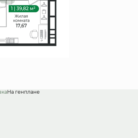
вка
На генплане