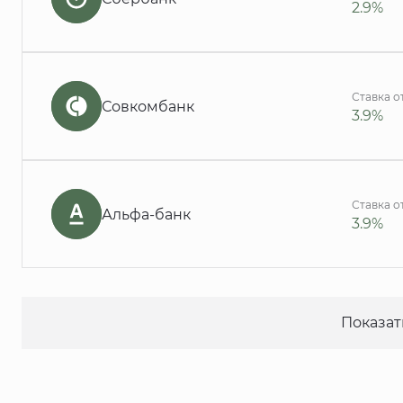
2.9%
Ставка о
Совкомбанк
3.9%
Ставка о
Альфа-банк
3.9%
Показат