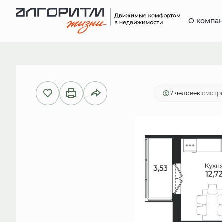
О компа
2
1-комнатная
43.42 м
8 640 
7 человек
смотре