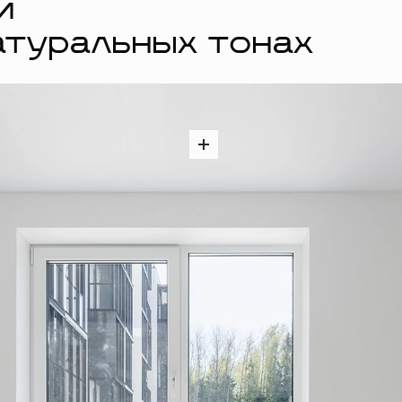
й
атуральных тонах