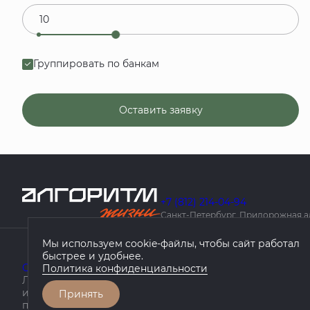
Группировать по банкам
Оставить заявку
+7 (812) 214-04-94
Санкт-Петербург, Придорожная алле
Мы используем cookie-файлы, чтобы сайт работал
быстрее и удобнее.
О компании
Проекты
География проектов
Как купить
Политика конфиденциальности
Любая информация, представленная на данном сайте, 
информационный характер, не является публичной оф
Принять
положениями статьи 437 ГК РФ.