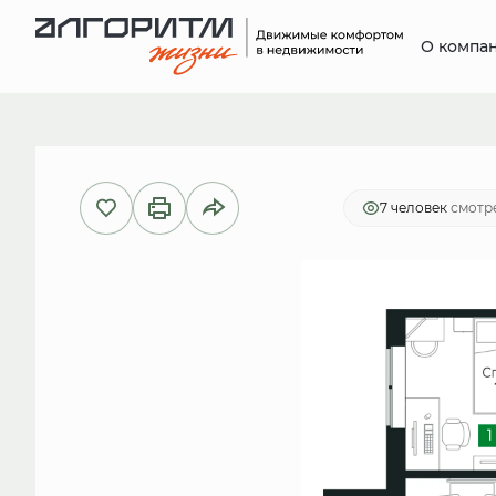
О компа
2
1-комнатная
37.7 м
8 080 95
7 человек
смотре