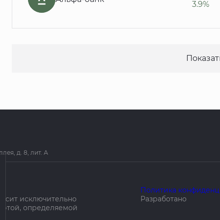
3.9%
Показат
я, д. 8, лит. А
Политика конфиденц
носит исключительно
Разработано
ертой, определяемой