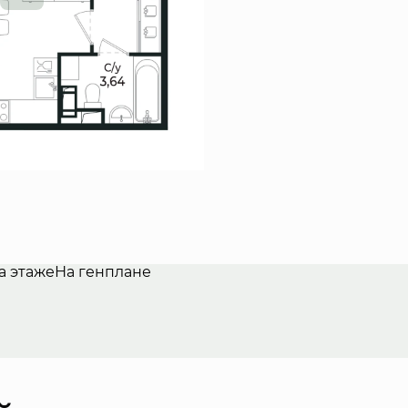
а этаже
На генплане