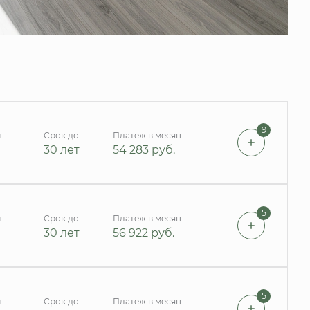
9
т
Срок до
Платеж в месяц
30 лет
54 283
руб.
5
т
Срок до
Платеж в месяц
30 лет
56 922
руб.
5
т
Срок до
Платеж в месяц