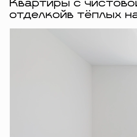
Квартиры с чистово
отделкойв тёплых н