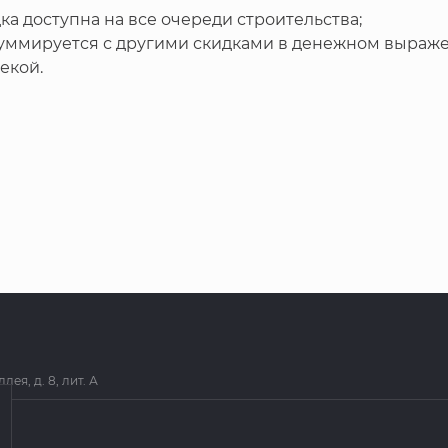
ка доступна на все очереди строительства;
уммируется с другими скидками в денежном выраже
екой.
я, д. 8, лит. А