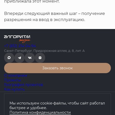
приближала этот момент.
Впереди следующий важный шаг – получение
разрешения на ввод в эксплуатацию.
+7 (812) 214-04-94
Санкт-Петербург, Придорожная аллея, д. 8, лит. А
Заказать звонок
О компании
Проекты
География проектов
Как купить
Политика конфиденциальности
Мы используем cookie-файлы, чтобы сайт работал
Согласие на обработку персональных данных
быстрее и удобнее.
Любая информация, представленная на данном сайте, носит
Политика конфиденциальности
исключительно информационный характер, не является