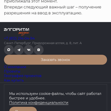
приближала этот момент.
Впереди следующий важный шаг – получение
разрешения на ввод в эксплуатацию.
+7 (812) 214-04-94
Санкт-Петербург, Придорожная аллея, д. 8, лит. А
Заказать звонок
О компании
Проекты
География проектов
Как купить
Политика конфиденциальности
Мы используем cookie-файлы, чтобы сайт работал
Согласие на обработку персональных данных
быстрее и удобнее.
Любая информация, представленная на данном сайте, носит
Политика конфиденциальности
исключительно информационный характер, не является
публичной офертой, определяемой положениями статьи 437 ГК
РФ.