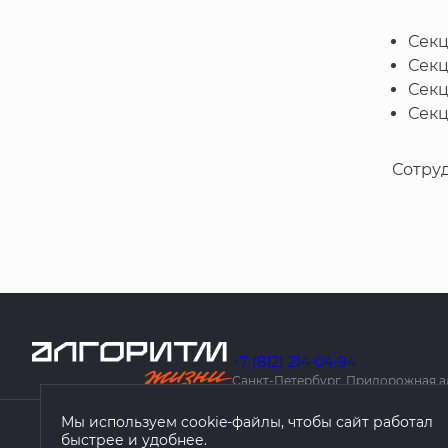
Секц
Секц
Секц
Секц
Сотруд
+7 (812) 214-04-94
Санкт-Петербург, Придорожная алле
Мы используем cookie-файлы, чтобы сайт работал
быстрее и удобнее.