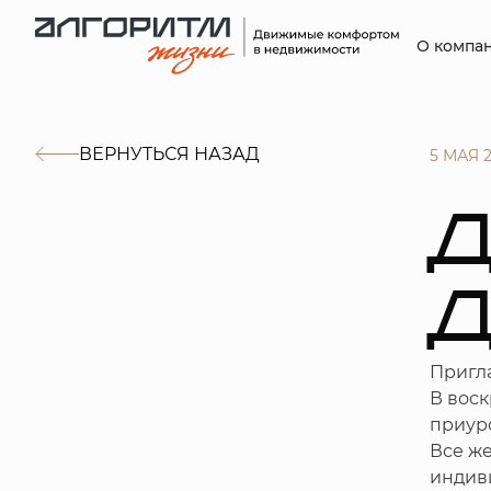
О компа
ВЕРНУТЬСЯ НАЗАД
5 МАЯ 
Д
Пригла
В воск
приур
Все ж
индиви