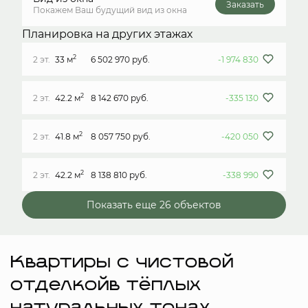
Заказать
Покажем Ваш будущий вид из окна
Планировка на других этажах
2
2 эт.
33 м
6 502 970 руб.
-1 974 830
2
2 эт.
42.2 м
8 142 670 руб.
-335 130
2
2 эт.
41.8 м
8 057 750 руб.
-420 050
2
2 эт.
42.2 м
8 138 810 руб.
-338 990
Показать еще 26 объектов
Квартиры с чистовой
отделкойв тёплых