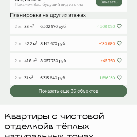
Заказать
Покажем Ваш будущий вид из окна
Планировка на других этажах
2
2 эт.
33 м
6 502 970 руб.
-1 509 020
2
2 эт.
42.2 м
8 142 670 руб.
+130 680
2
2 эт.
41.8 м
8 057 750 руб.
+45 760
2
2 эт.
31 м
6 315 840 руб.
-1 696 150
Показать еще 36 объектов
Квартиры с чистовой
отделкойв тёплых