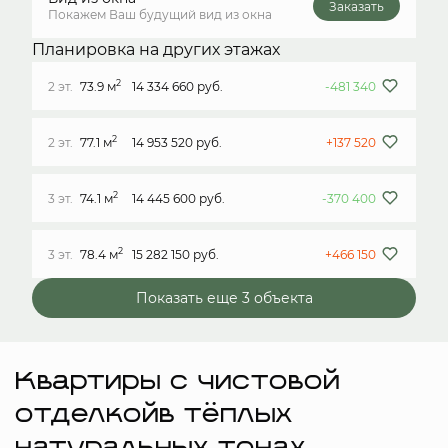
Заказать
Покажем Ваш будущий вид из окна
Планировка на других этажах
2
2 эт.
73.9 м
14 334 660 руб.
-481 340
2
2 эт.
77.1 м
14 953 520 руб.
+137 520
2
3 эт.
74.1 м
14 445 600 руб.
-370 400
2
3 эт.
78.4 м
15 282 150 руб.
+466 150
Показать еще 3 объектa
Квартиры с чистовой
отделкойв тёплых