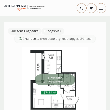
2
1-комнатная
34.84 м
6 933 160 руб.
Ипотека
от 20 172 руб./мес.
Чистовая отделка
С лоджией
4 человекa
смотрели эту квартиру за 24 часа
Нажмите
для увеличения