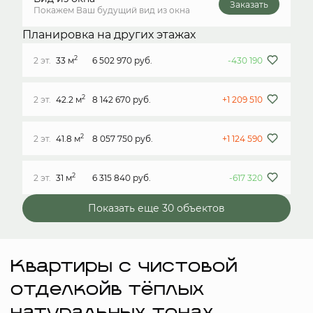
Заказать
Покажем Ваш будущий вид из окна
Планировка на других этажах
2
2 эт.
33 м
6 502 970 руб.
-430 190
2
2 эт.
42.2 м
8 142 670 руб.
+1 209 510
2
2 эт.
41.8 м
8 057 750 руб.
+1 124 590
2
2 эт.
31 м
6 315 840 руб.
-617 320
Показать еще 30 объектов
Квартиры с чистовой
отделкойв тёплых