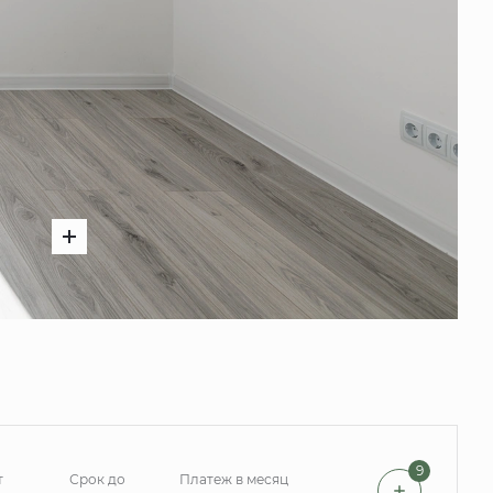
9
т
Срок до
Платеж в месяц