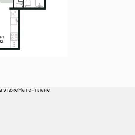
а этаже
На генплане