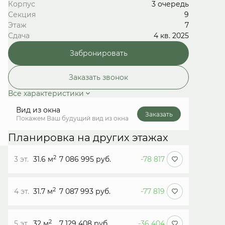
Корпус
3 очередь
Секция
9
Этаж
7
Сдача
4 кв. 2025
Забронировать
Заказать звонок
Все характеристики
Вид из окна
Заказать
Покажем Ваш будущий вид из окна
Планировка на других этажах
2
3 эт.
31.6 м
7 086 995 руб.
-78 817
2
4 эт.
31.7 м
7 087 993 руб.
-77 819
2
5 эт.
32 м
7 129 408 руб.
-36 404