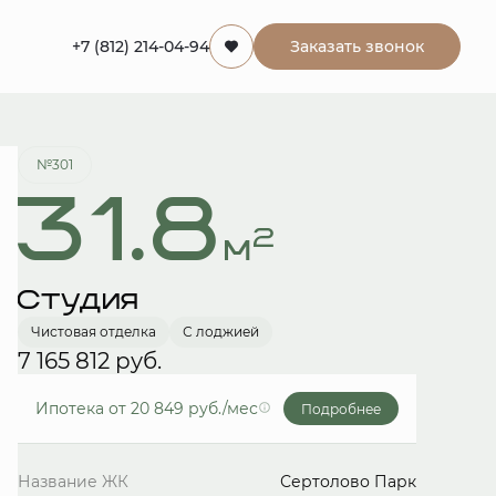
+7 (812) 214-04-94
Заказать звонок
Забронировать
№301
31.8
2
м
Студия
Чистовая отделка
С лоджией
7 165 812 руб.
Ипотека
от 20 849 руб./мес
Подробнее
Название ЖК
Сертолово Парк