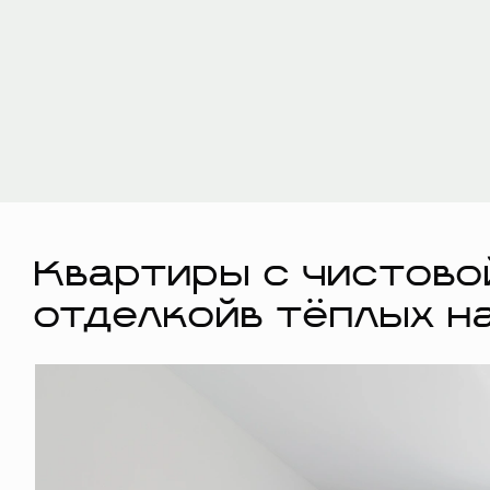
Квартиры с чистово
отделкойв тёплых н