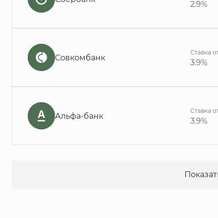
2.9%
Ставка о
Совкомбанк
3.9%
Ставка о
Альфа-банк
3.9%
Показат