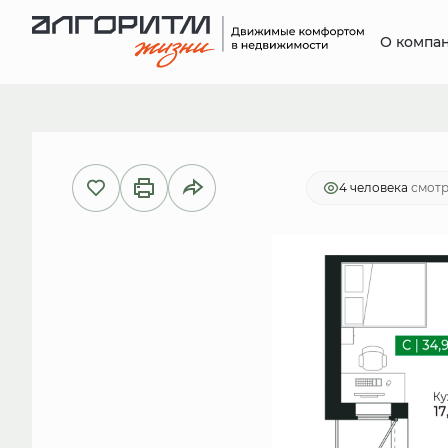
О компа
2
Студия
31.8 м
7 165 812 руб.
Ипот
4 человекa
смотр