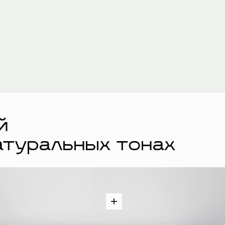
й
атуральных тонах