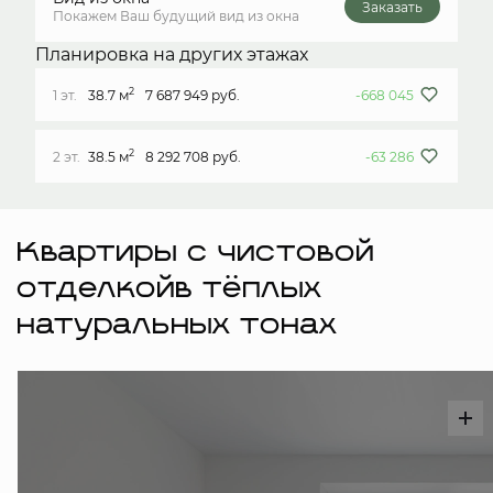
Заказать
Покажем Ваш будущий вид из окна
Планировка на других этажах
2
1 эт.
38.7 м
7 687 949 руб.
-668 045
2
2 эт.
38.5 м
8 292 708 руб.
-63 286
Квартиры с чистовой
отделкойв тёплых
натуральных тонах