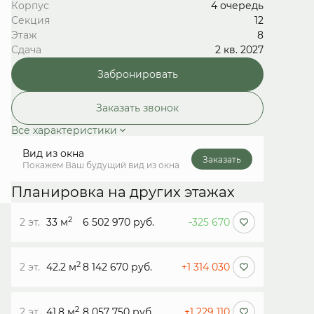
Корпус
4 очередь
Секция
12
Этаж
8
Сдача
2 кв. 2027
Забронировать
Заказать звонок
Все характеристики
Вид из окна
Заказать
Покажем Ваш будущий вид из окна
Планировка на других этажах
2
2 эт.
33 м
6 502 970 руб.
-325 670
2
2 эт.
42.2 м
8 142 670 руб.
+1 314 030
2
2 эт.
41.8 м
8 057 750 руб.
+1 229 110