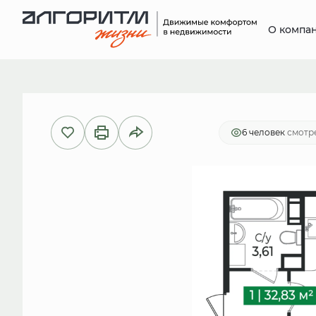
О компа
2
1-комнатная
32.83 м
6 828 6
6 человек
смотре