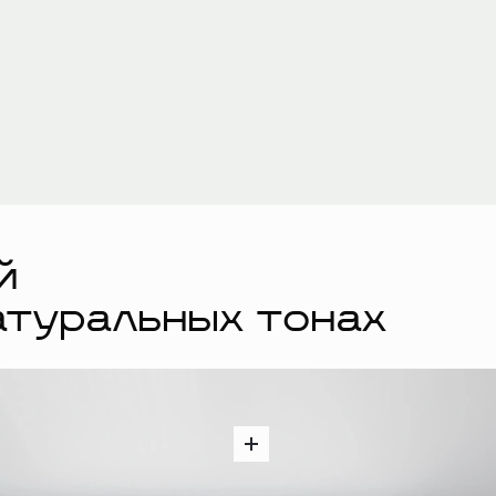
й
атуральных тонах