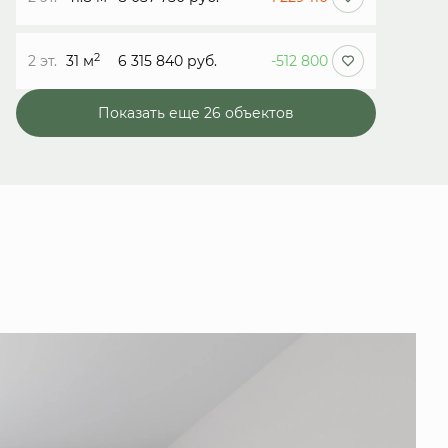
2
2 эт.
31 м
6 315 840 руб.
-512 800
Показать еще 26 объектов