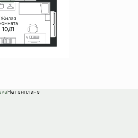
вка
На генплане