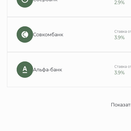
2.9%
Ставка о
Совкомбанк
3.9%
Ставка о
Альфа-банк
3.9%
Показат