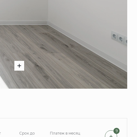
9
т
Срок до
Платеж в месяц