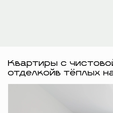
Квартиры с чистово
отделкойв тёплых н