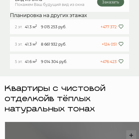
Заказать
Покажем Ваш будущий вид из окна
Планировка на других этажах
2
2 эт.
41.3 м
9 015 253 руб.
+477 372
2
3 эт.
41.3 м
8 661 932 руб.
+124 051
2
5 эт.
41.6 м
9 014 304 руб.
+476 423
Квартиры с чистовой
отделкойв тёплых
натуральных тонах