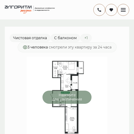
2
2-комнатная
70.51 м
13 396 900 руб.
Ипотека
от 38 978 руб./мес.
Чистовая отделка
С балконом
+1
3 человекa
смотрели эту квартиру за 24 часа
Нажмите
для увеличения