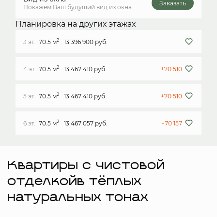
Заказать
Покажем Ваш будущий вид из окна
Планировка на других этажах
2
3 эт.
70.5 м
13 396 900 руб.
2
4 эт.
70.5 м
13 467 410 руб.
+70 510
2
5 эт.
70.5 м
13 467 410 руб.
+70 510
2
6 эт.
70.5 м
13 467 057 руб.
+70 157
Квартиры с чистовой
отделкойв тёплых
натуральных тонах