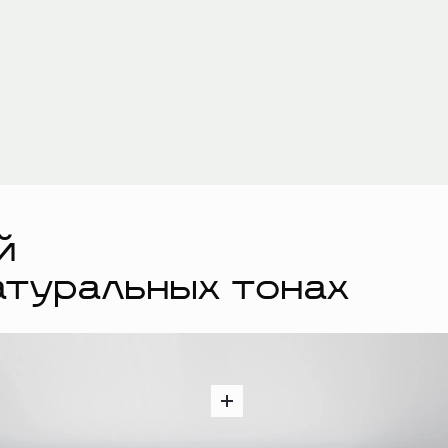
й
атуральных тонах