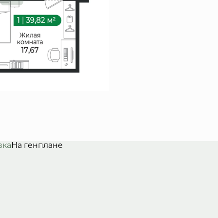
вка
На генплане