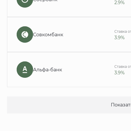
2.9%
Ставка о
Совкомбанк
3.9%
Ставка о
Альфа-банк
3.9%
Показат