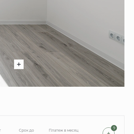
9
т
Срок до
Платеж в месяц