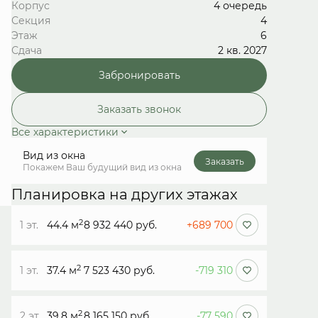
Корпус
4 очередь
Секция
4
Этаж
6
Сдача
2 кв. 2027
Забронировать
Заказать звонок
Все характеристики
Вид из окна
Заказать
Покажем Ваш будущий вид из окна
Планировка на других этажах
2
1 эт.
44.4 м
8 932 440 руб.
+689 700
2
1 эт.
37.4 м
7 523 430 руб.
-719 310
2
2 эт.
39.8 м
8 165 150 руб.
-77 590