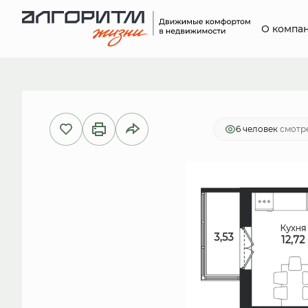
О компа
2
1-комнатная
39.82 м
8 242 7
6 человек
смотре