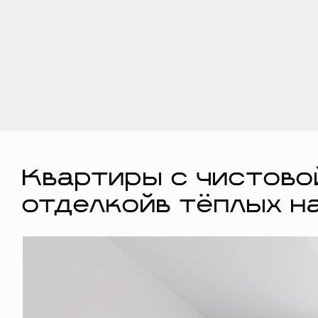
Квартиры с чистово
отделкойв тёплых н