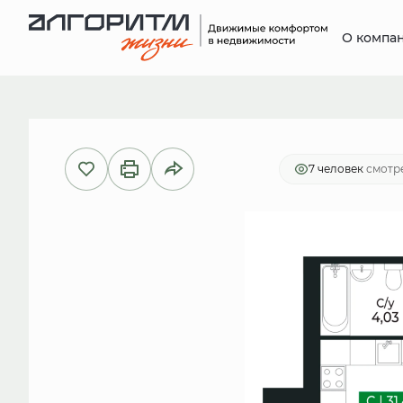
О компа
2
Студия
31.4 м
6 310 270 руб.
Ип
7 человек
смотре