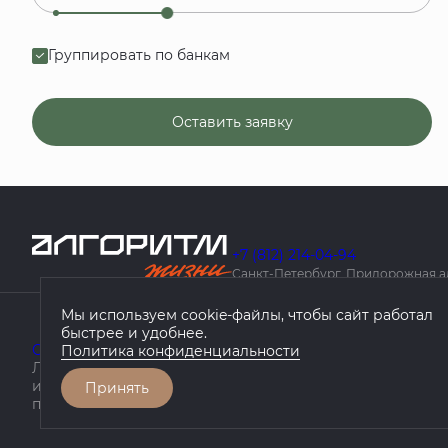
Группировать по банкам
Оставить заявку
+7 (812) 214-04-94
Санкт-Петербург, Придорожная алле
Мы используем cookie-файлы, чтобы сайт работал
быстрее и удобнее.
О компании
Проекты
География проектов
Как купить
Политика конфиденциальности
Любая информация, представленная на данном сайте, 
информационный характер, не является публичной оф
Принять
положениями статьи 437 ГК РФ.