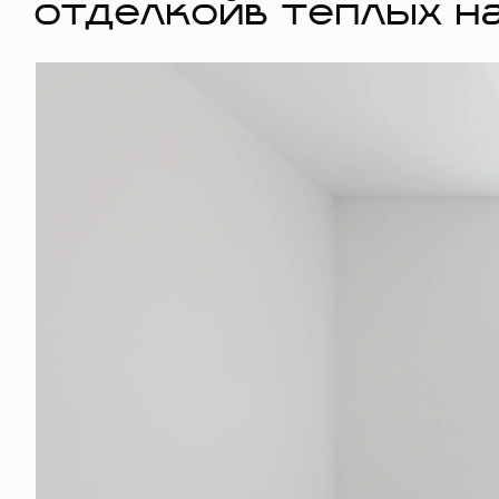
отделкойв тёплых н