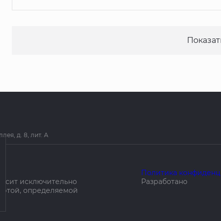
Показат
я, д. 8, лит. А
Политика конфиденц
носит исключительно
Разработано
ертой, определяемой