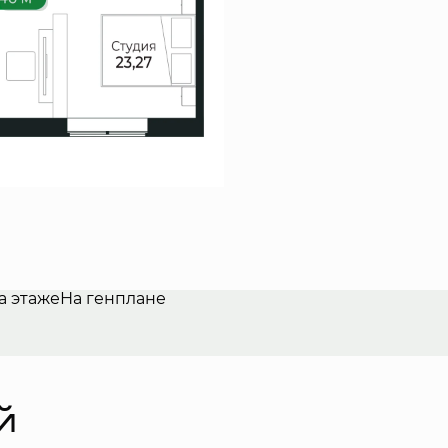
а этаже
На генплане
й