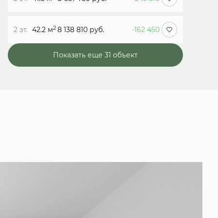
2
2 эт.
42.2 м
8 138 810 руб.
-162 450
Показать еще 31 объект