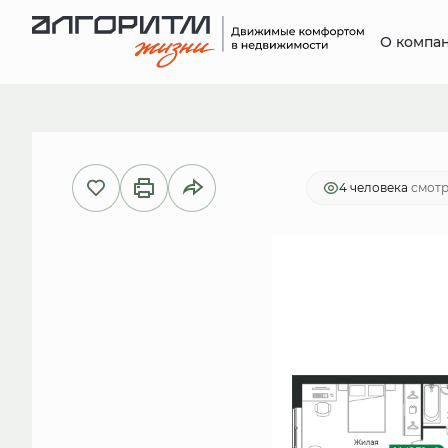
О компа
2
1-комнатная
42.79 м
8 301 2
4 человекa
смотр