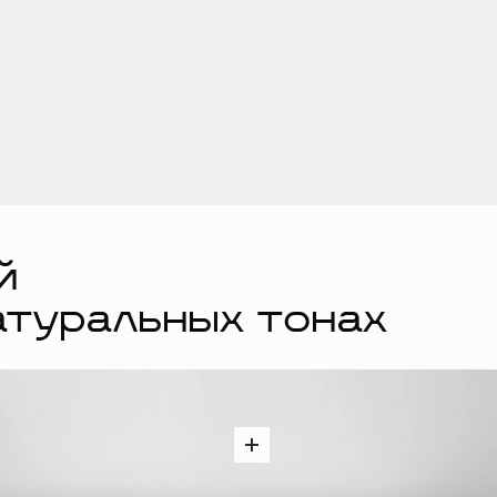
й
атуральных тонах