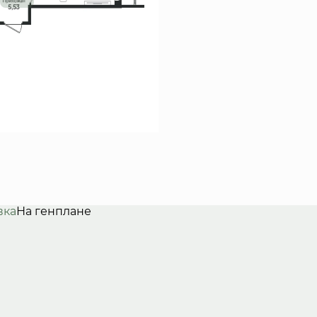
вка
На генплане