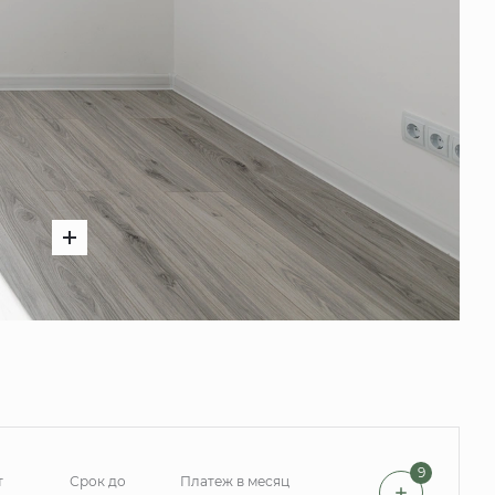
9
т
Срок до
Платеж в месяц