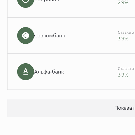
2.9%
Ставка о
Совкомбанк
3.9%
Ставка о
Альфа-банк
3.9%
Показат