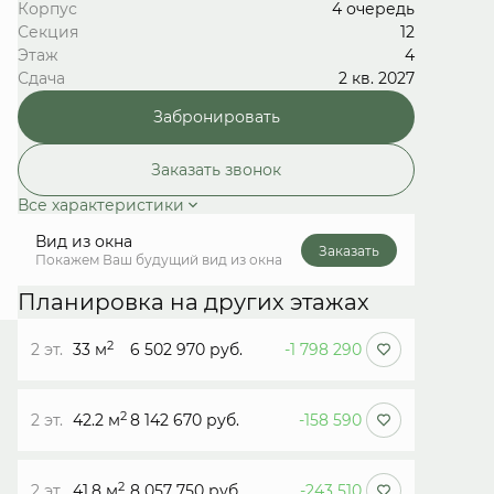
Корпус
4 очередь
Секция
12
Этаж
4
Сдача
2 кв. 2027
Забронировать
Заказать звонок
Все характеристики
Вид из окна
Заказать
Покажем Ваш будущий вид из окна
Планировка на других этажах
2
2 эт.
33 м
6 502 970 руб.
-1 798 290
2
2 эт.
42.2 м
8 142 670 руб.
-158 590
2
2 эт.
41.8 м
8 057 750 руб.
-243 510