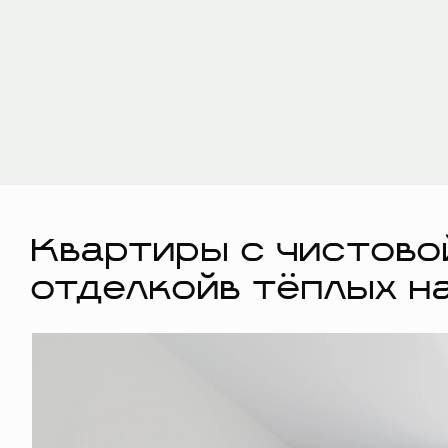
Квартиры с чистово
отделкойв тёплых н