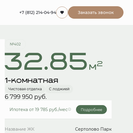
+7 (812) 214-04-94
Заказать звонок
Забронировать
№402
32.85
2
м
1-комнатная
Чистовая отделка
С лоджией
6 799 950 руб.
Ипотека
от 19 785 руб./мес
Подробнее
Название ЖК
Сертолово Парк