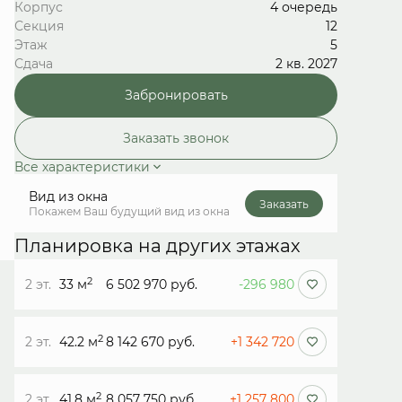
Корпус
4 очередь
Секция
12
Этаж
5
Сдача
2 кв. 2027
Забронировать
Заказать звонок
Все характеристики
Вид из окна
Заказать
Покажем Ваш будущий вид из окна
Планировка на других этажах
2
2 эт.
33 м
6 502 970 руб.
-296 980
2
2 эт.
42.2 м
8 142 670 руб.
+1 342 720
2
2 эт.
41.8 м
8 057 750 руб.
+1 257 800