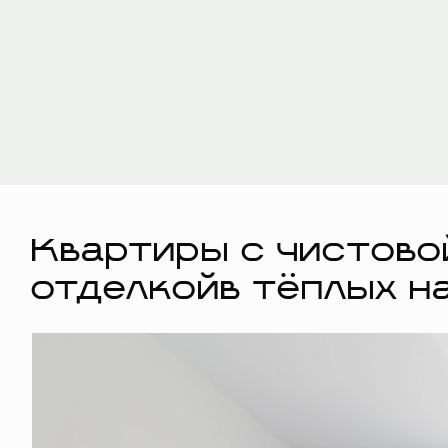
Квартиры с чистово
отделкойв тёплых н