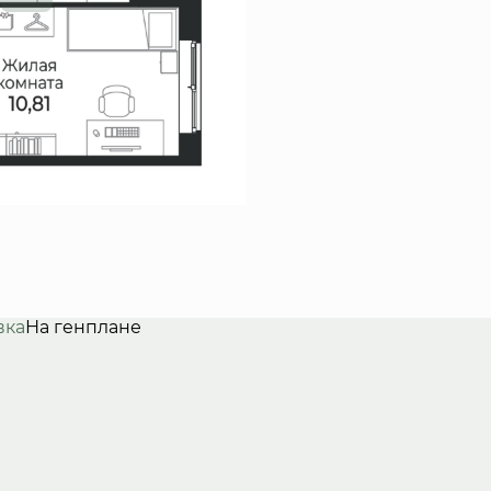
вка
На генплане