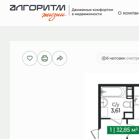
О компа
2
1-комнатная
32.85 м
6 799 9
6 человек
смотре