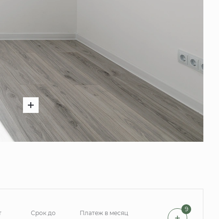
9
т
Срок до
Платеж в месяц