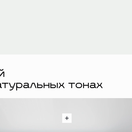
й
атуральных тонах