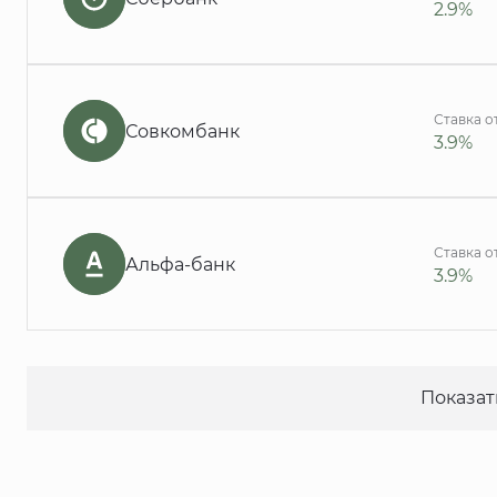
2.9%
Ставка о
Совкомбанк
3.9%
Ставка о
Альфа-банк
3.9%
Показат