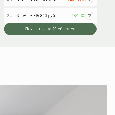
2
2 эт.
31 м
6 315 840 руб.
-484 110
Показать еще 26 объектов