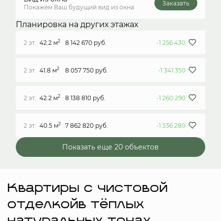
Заказать
Покажем Ваш будущий вид из окна
Планировка на других этажах
2
2 эт.
42.2 м
8 142 670 руб.
-1 256 430
2
2 эт.
41.8 м
8 057 750 руб.
-1 341 350
2
2 эт.
42.2 м
8 138 810 руб.
-1 260 290
2
2 эт.
40.5 м
7 862 820 руб.
-1 536 280
Показать еще 20 объектов
Квартиры с чистовой
отделкойв тёплых