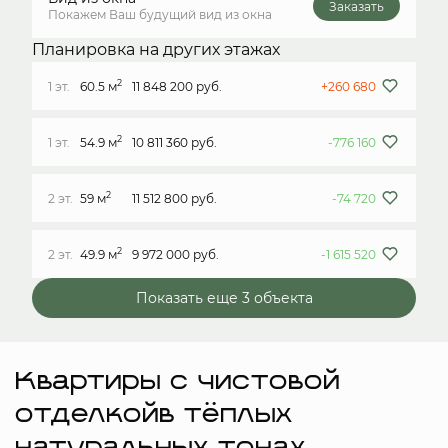
Заказать
Покажем Ваш будущий вид из окна
Планировка на других этажах
2
1 эт.
60.5 м
11 848 200 руб.
+260 680
2
1 эт.
54.9 м
10 811 360 руб.
-776 160
2
2 эт.
59 м
11 512 800 руб.
-74 720
2
2 эт.
49.9 м
9 972 000 руб.
-1 615 520
Показать еще 3 объектa
Квартиры с чистовой
отделкойв тёплых