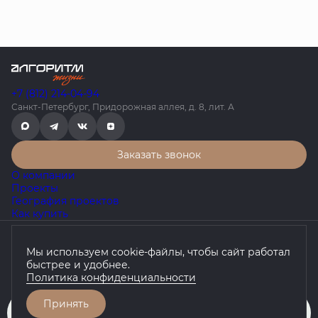
+7 (812) 214-04-94
Санкт-Петербург, Придорожная аллея, д. 8, лит. А
Заказать звонок
О компании
Проекты
География проектов
Как купить
Политика конфиденциальности
Мы используем cookie-файлы, чтобы сайт работал
Согласие на обработку персональных данных
быстрее и удобнее.
Любая информация, представленная на данном сайте, носит
Политика конфиденциальности
исключительно информационный характер, не является
публичной офертой, определяемой положениями статьи 437 ГК
РФ.
Принять
Забронировать