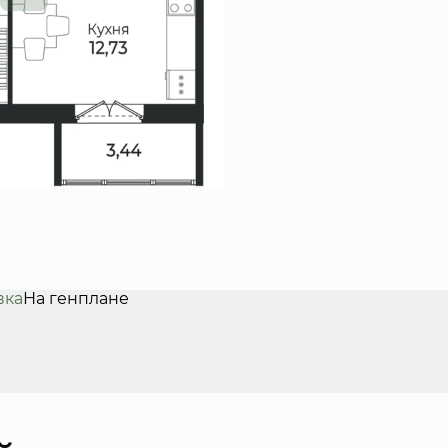
вка
На генплане