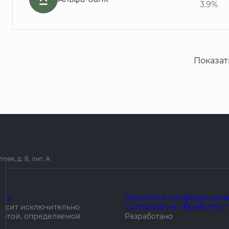
3.9%
Показат
я, д. 8, лит. А
ить
Политика конфиденциа
Согласие на обработку
носит исключительно
ертой, определяемой
Разработано