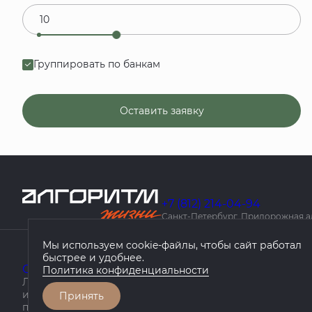
Группировать по банкам
Оставить заявку
+7 (812) 214-04-94
Санкт-Петербург, Придорожная алле
Мы используем cookie-файлы, чтобы сайт работал
быстрее и удобнее.
О компании
Проекты
География проектов
Как куп
Политика конфиденциальности
Любая информация, представленная на данном сайте, 
информационный характер, не является публичной оф
Принять
положениями статьи 437 ГК РФ.