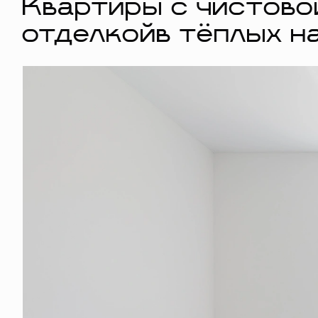
Квартиры с чистово
отделкойв тёплых н