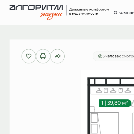
О компа
2
1-комнатная
39.8 м
7 710 454
5 человек
смотре