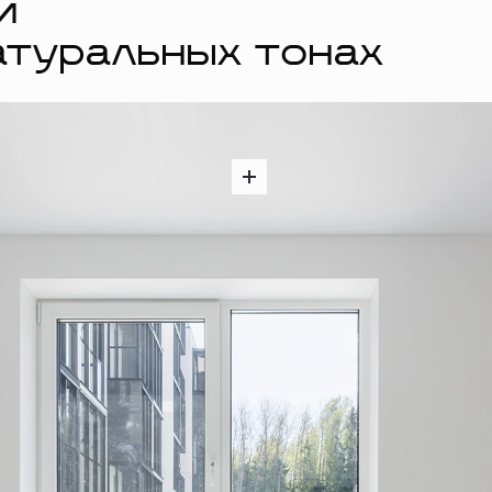
й
атуральных тонах