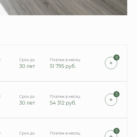
9
т
Срок до
Платеж в месяц
30 лет
51 795
руб.
5
т
Срок до
Платеж в месяц
30 лет
54 312
руб.
5
т
Срок до
Платеж в месяц