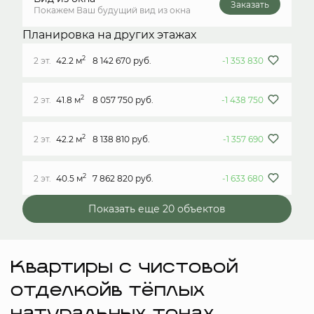
Заказать
Покажем Ваш будущий вид из окна
Планировка на других этажах
2
2 эт.
42.2 м
8 142 670 руб.
-1 353 830
2
2 эт.
41.8 м
8 057 750 руб.
-1 438 750
2
2 эт.
42.2 м
8 138 810 руб.
-1 357 690
2
2 эт.
40.5 м
7 862 820 руб.
-1 633 680
Показать еще 20 объектов
Квартиры с чистовой
отделкойв тёплых