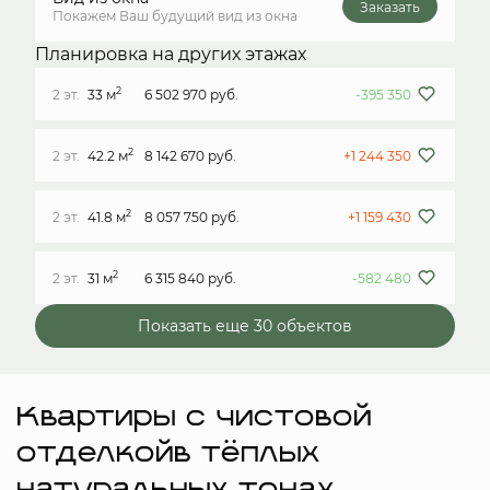
Заказать
Покажем Ваш будущий вид из окна
Планировка на других этажах
2
2 эт.
33 м
6 502 970 руб.
-395 350
2
2 эт.
42.2 м
8 142 670 руб.
+1 244 350
2
2 эт.
41.8 м
8 057 750 руб.
+1 159 430
2
2 эт.
31 м
6 315 840 руб.
-582 480
Показать еще 30 объектов
Квартиры с чистовой
отделкойв тёплых