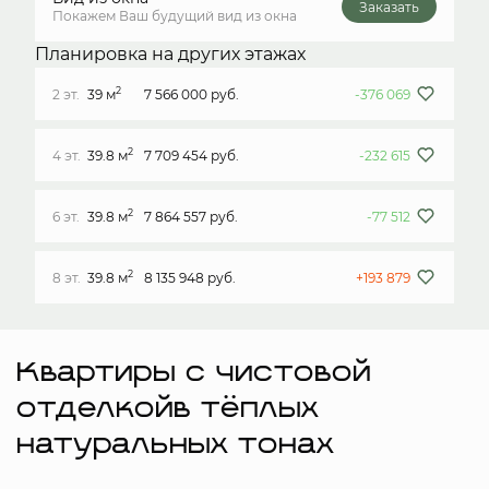
Заказать
Покажем Ваш будущий вид из окна
Планировка на других этажах
2
2 эт.
39 м
7 566 000 руб.
-376 069
2
4 эт.
39.8 м
7 709 454 руб.
-232 615
2
6 эт.
39.8 м
7 864 557 руб.
-77 512
2
8 эт.
39.8 м
8 135 948 руб.
+193 879
Квартиры с чистовой
отделкойв тёплых
натуральных тонах