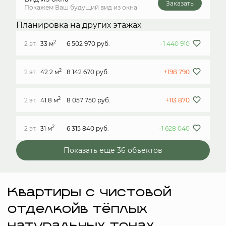
Заказать
Покажем Ваш будущий вид из окна
Планировка на других этажах
2
2 эт.
33 м
6 502 970 руб.
-1 440 910
2
2 эт.
42.2 м
8 142 670 руб.
+198 790
2
2 эт.
41.8 м
8 057 750 руб.
+113 870
2
2 эт.
31 м
6 315 840 руб.
-1 628 040
Показать еще 36 объектов
Квартиры с чистовой
отделкойв тёплых